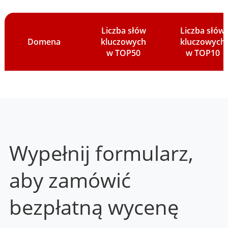
Liczba słów
Liczba słów
Domena
kluczowych
kluczowych
w TOP50
w TOP10
Wypełnij formularz,
aby zamówić
bezpłatną wycenę