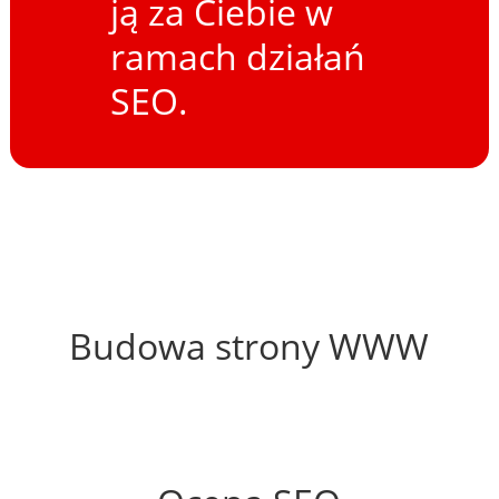
ją za Ciebie w
ramach działań
SEO.
32%
Budowa strony WWW
76%