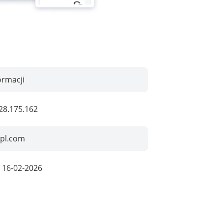
ormacji
28.175.162
-pl.com
:
16-02-2026