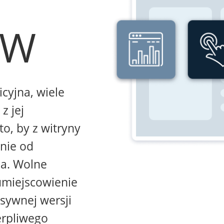
WW
icyjna, wiele
z jej
to, by z witryny
żnie od
na. Wolne
umiejscowienie
sywnej wersji
erpliwego