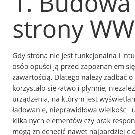
1. Budowa
strony W
Gdy strona nie jest funkcjonalna i intu
osób opuści ją przed zapoznaniem się 
zawartością. Dlatego należy zadbać o 
korzystało się łatwo i płynnie, niezale
urządzenia, na którym jest wyświetla
ładowanie, nieprawidłowa wielkość i 
klikalnych elementów czy brak respon
mogą zniechęcić nawet najbardziej ci