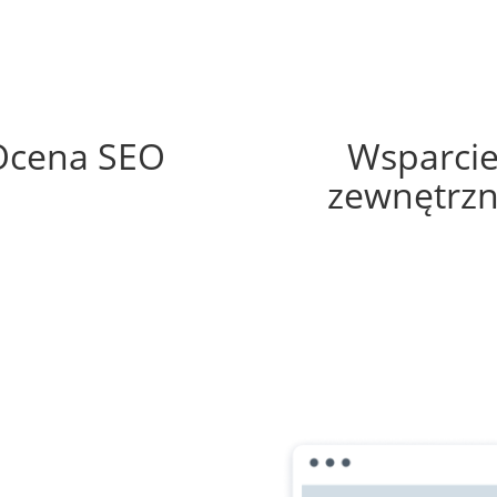
53%
60%
Ocena SEO
Wsparci
zewnętrz