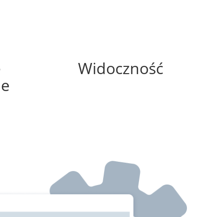
25%
e
Widoczność
ne