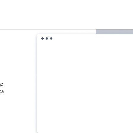
az
ca