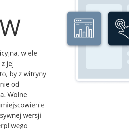
WW
icyjna, wiele
z jej
to, by z witryny
żnie od
na. Wolne
umiejscowienie
sywnej wersji
erpliwego