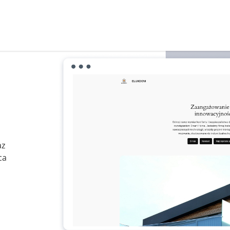
az
ca