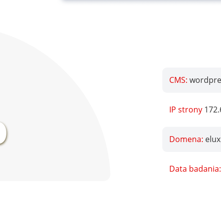
CMS:
wordpres
%
IP strony
172.
Domena:
elu
Data badania