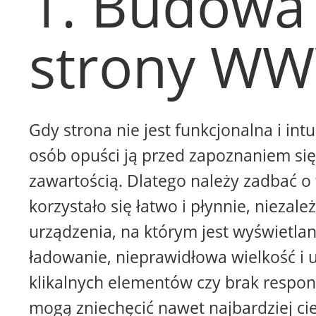
1. Budowa
strony W
Gdy strona nie jest funkcjonalna i intu
osób opuści ją przed zapoznaniem się 
zawartością. Dlatego należy zadbać o 
korzystało się łatwo i płynnie, niezale
urządzenia, na którym jest wyświetla
ładowanie, nieprawidłowa wielkość i 
klikalnych elementów czy brak respon
mogą zniechęcić nawet najbardziej ci