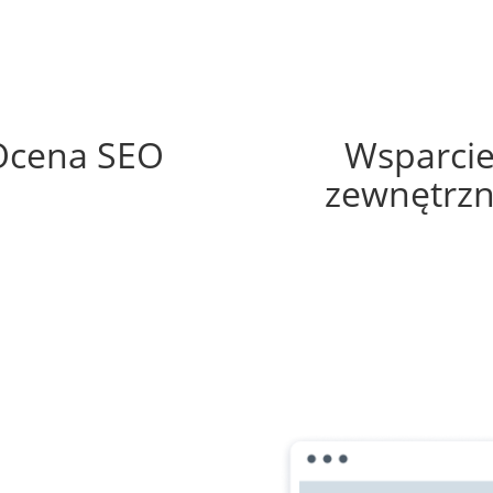
50%
20%
Ocena SEO
Wsparci
zewnętrz