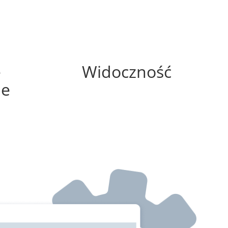
0%
e
Widoczność
ne