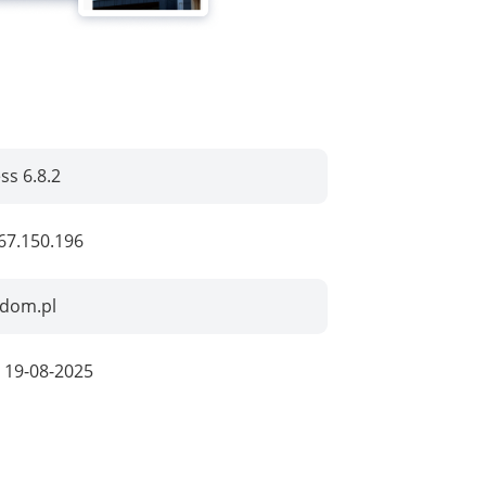
s 6.8.2
67.150.196
xdom.pl
:
19-08-2025