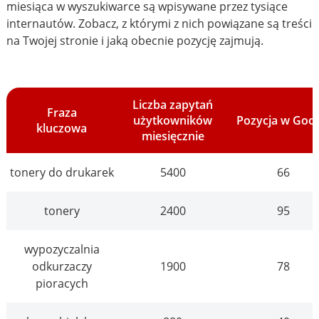
miesiąca w wyszukiwarce są wpisywane przez tysiące
internautów. Zobacz, z którymi z nich powiązane są treści
na Twojej stronie i jaką obecnie pozycję zajmują.
Liczba zapytań
Fraza
użytkowników
Pozycja w Goo
kluczowa
miesięcznie
tonery do drukarek
5400
66
tonery
2400
95
wypozyczalnia
odkurzaczy
1900
78
pioracych