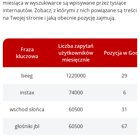
miesiąca w wyszukiwarce są wpisywane przez tysiące
internautów. Zobacz, z którymi z nich powiązane są treści
na Twojej stronie i jaką obecnie pozycję zajmują.
Liczba zapytań
Fraza
użytkowników
Pozycja w Goo
kluczowa
miesięcznie
beeg
1220000
29
instax
74000
6
wschod słońca
60500
31
głośniki jbl
60500
67