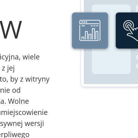
WW
icyjna, wiele
z jej
to, by z witryny
żnie od
na. Wolne
umiejscowienie
sywnej wersji
erpliwego