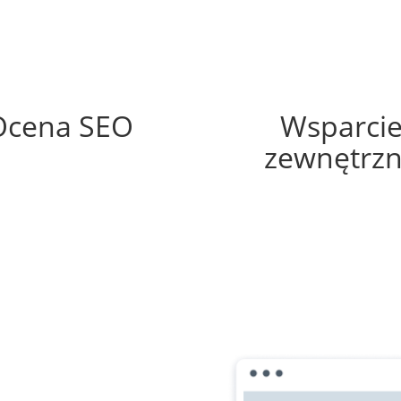
64%
0%
Ocena SEO
Wsparci
zewnętrz