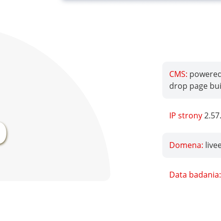
CMS:
powered
drop page bui
%
IP strony
2.57
Domena:
liv
Data badania