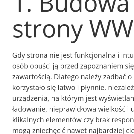
1. Budowa
strony W
Gdy strona nie jest funkcjonalna i intu
osób opuści ją przed zapoznaniem się 
zawartością. Dlatego należy zadbać o 
korzystało się łatwo i płynnie, niezale
urządzenia, na którym jest wyświetla
ładowanie, nieprawidłowa wielkość i 
klikalnych elementów czy brak respon
mogą zniechęcić nawet najbardziej ci