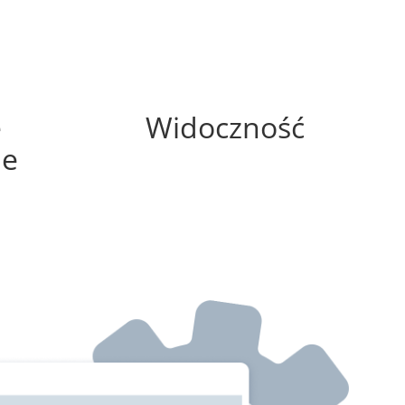
25%
e
Widoczność
ne