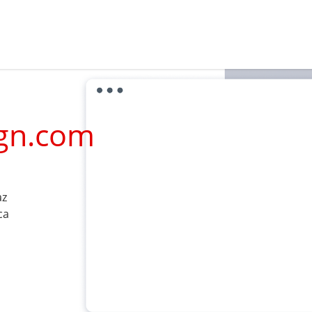
ign.com
az
ca