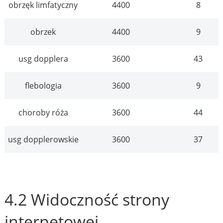
obrzęk limfatyczny
4400
8
obrzek
4400
9
usg dopplera
3600
43
flebologia
3600
9
choroby róża
3600
44
usg dopplerowskie
3600
37
4.2 Widoczność strony
internetowej