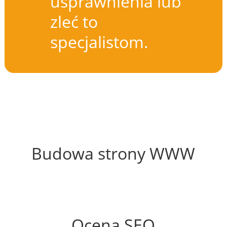
usprawnienia lub
zleć to
specjalistom.
60%
Budowa strony WWW
56%
Ocena SEO