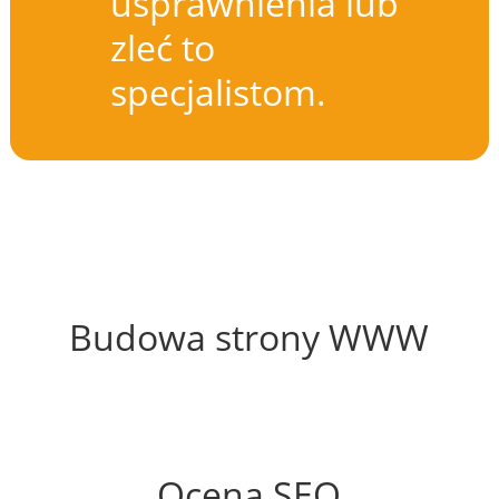
usprawnienia lub
zleć to
specjalistom.
54%
Budowa strony WWW
81%
Ocena SEO