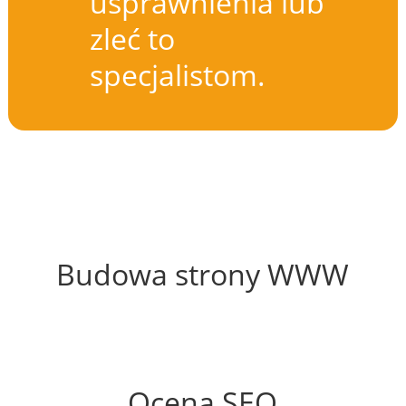
usprawnienia lub
zleć to
specjalistom.
63%
Budowa strony WWW
85%
Ocena SEO