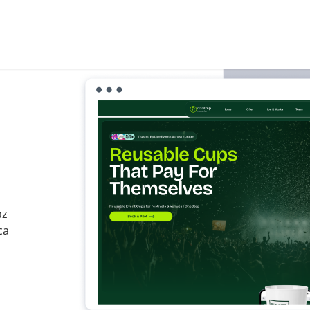
az
ca