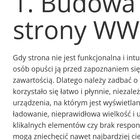
1. Budowa
strony W
Gdy strona nie jest funkcjonalna i intu
osób opuści ją przed zapoznaniem się 
zawartością. Dlatego należy zadbać o 
korzystało się łatwo i płynnie, niezale
urządzenia, na którym jest wyświetla
ładowanie, nieprawidłowa wielkość i 
klikalnych elementów czy brak respon
mogą zniechęcić nawet najbardziej ci