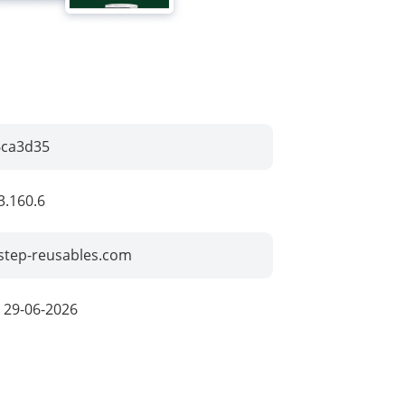
6ca3d35
3.160.6
step-reusables.com
:
29-06-2026