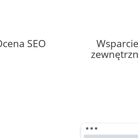
62%
30%
Ocena SEO
Wsparci
zewnętrz