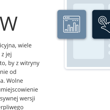
WW
icyjna, wiele
z jej
to, by z witryny
żnie od
na. Wolne
umiejscowienie
sywnej wersji
erpliwego