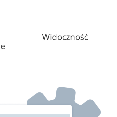
0%
e
Widoczność
ne