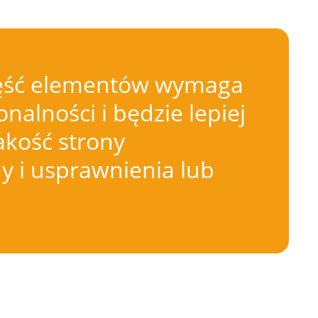
 Część elementów wymaga
nalności i będzie lepiej
akość strony
 i usprawnienia lub