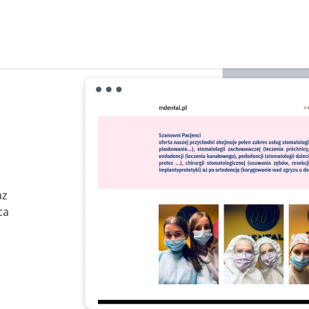
az
ca