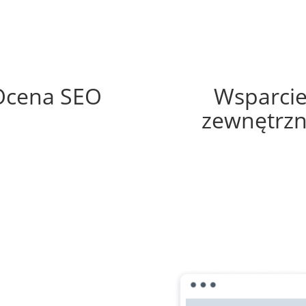
56%
35%
Ocena SEO
Wsparci
zewnętrz