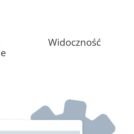
100%
e
Widoczność
ne