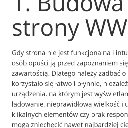
1. Budowa
strony W
Gdy strona nie jest funkcjonalna i intu
osób opuści ją przed zapoznaniem się 
zawartością. Dlatego należy zadbać o 
korzystało się łatwo i płynnie, niezale
urządzenia, na którym jest wyświetla
ładowanie, nieprawidłowa wielkość i 
klikalnych elementów czy brak respon
mogą zniechęcić nawet najbardziej ci