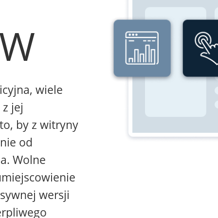
WW
icyjna, wiele
z jej
to, by z witryny
żnie od
na. Wolne
umiejscowienie
sywnej wersji
erpliwego