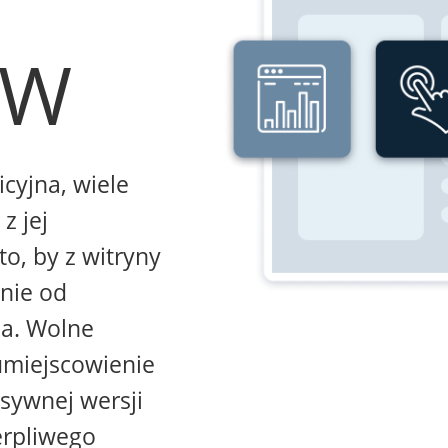
WW
icyjna, wiele
z jej
to, by z witryny
żnie od
na. Wolne
umiejscowienie
sywnej wersji
erpliwego