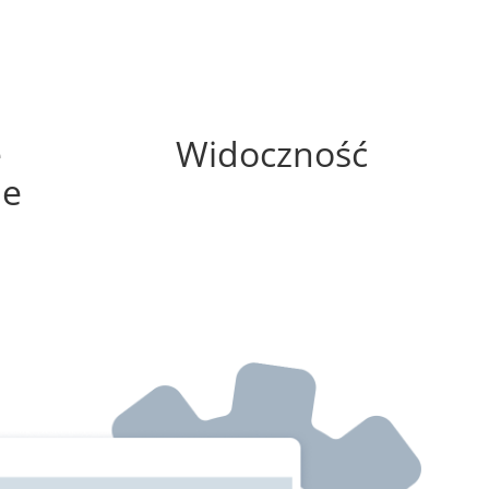
75%
e
Widoczność
ne