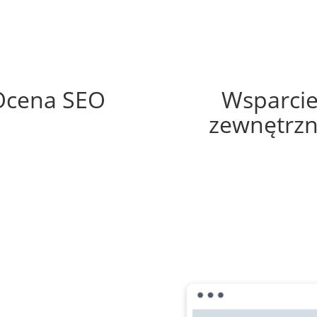
62%
60%
Ocena SEO
Wsparci
zewnętrz