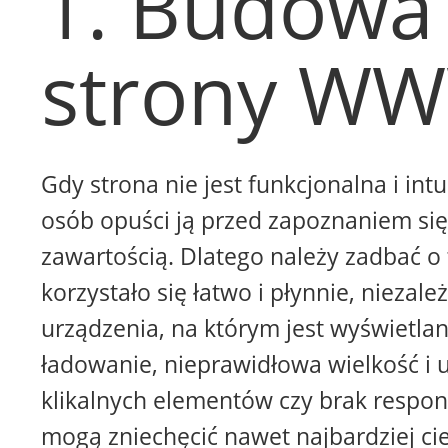
1. Budowa
strony W
Gdy strona nie jest funkcjonalna i intu
osób opuści ją przed zapoznaniem się 
zawartością. Dlatego należy zadbać o 
korzystało się łatwo i płynnie, niezale
urządzenia, na którym jest wyświetla
ładowanie, nieprawidłowa wielkość i 
klikalnych elementów czy brak respon
mogą zniechęcić nawet najbardziej ci