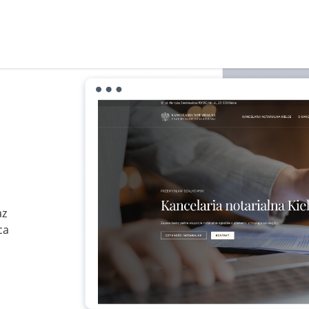
az
ca