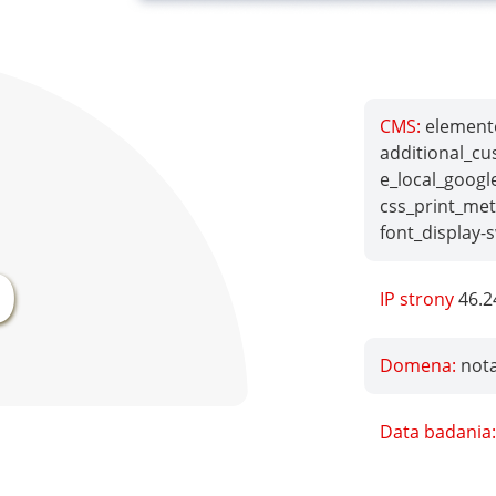
CMS:
elemento
additional_cu
e_local_googl
css_print_met
%
font_display-
IP strony
46.2
Domena:
nota
Data badania