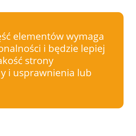
 Część elementów wymaga
nalności i będzie lepiej
akość strony
 i usprawnienia lub