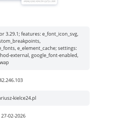
r 3.29.1; features: e_font_icon_svg,
stom_breakpoints,
e_fonts, e_element_cache; settings:
hod-external, google_font-enabled,
swap
42.246.103
riusz-kielce24.pl
:
27-02-2026