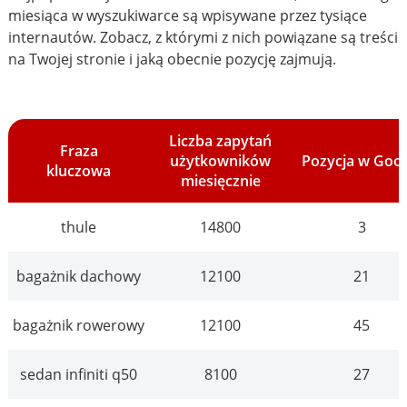
miesiąca w wyszukiwarce są wpisywane przez tysiące
internautów. Zobacz, z którymi z nich powiązane są treści
na Twojej stronie i jaką obecnie pozycję zajmują.
Liczba zapytań
Fraza
użytkowników
Pozycja w Goo
kluczowa
miesięcznie
thule
14800
3
bagażnik dachowy
12100
21
bagażnik rowerowy
12100
45
sedan infiniti q50
8100
27