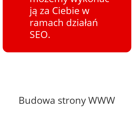
ją za Ciebie w
ramach działań
SEO.
63%
Budowa strony WWW
65%