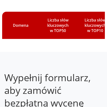
Liczba słów
Liczba słów
Domena
kluczowych
kluczowych
w TOP50
w TOP10
Wypełnij formularz,
aby zamówić
bezpłatną wycenę