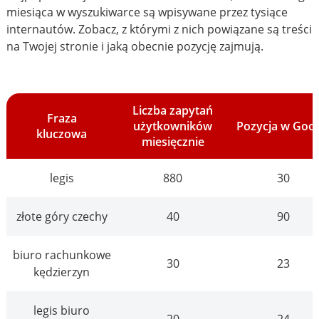
miesiąca w wyszukiwarce są wpisywane przez tysiące
internautów. Zobacz, z którymi z nich powiązane są treści
na Twojej stronie i jaką obecnie pozycję zajmują.
Liczba zapytań
Fraza
użytkowników
Pozycja w Goo
kluczowa
miesięcznie
legis
880
30
złote góry czechy
40
90
biuro rachunkowe
30
23
kędzierzyn
legis biuro
20
24