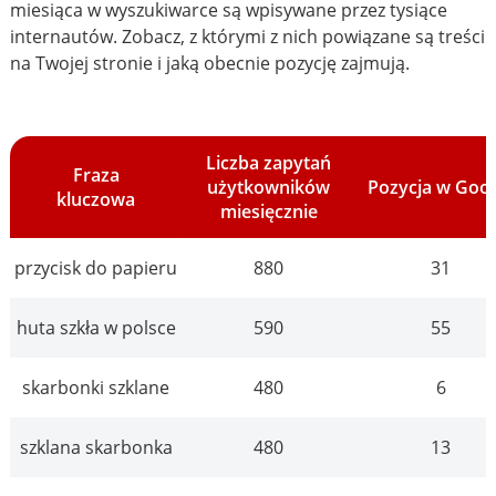
miesiąca w wyszukiwarce są wpisywane przez tysiące
internautów. Zobacz, z którymi z nich powiązane są treści
na Twojej stronie i jaką obecnie pozycję zajmują.
Liczba zapytań
Fraza
użytkowników
Pozycja w Goo
kluczowa
miesięcznie
przycisk do papieru
880
31
huta szkła w polsce
590
55
skarbonki szklane
480
6
szklana skarbonka
480
13